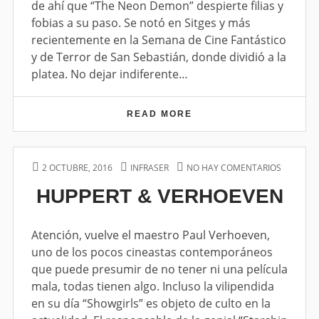
de ahí que “The Neon Demon” despierte filias y
I
O
fobias a su paso. Se notó en Sitges y más
N
recientemente en la Semana de Cine Fantástico
E
y de Terror de San Sebastián, donde dividió a la
S
D
platea. No dejar indiferente…
E
N
E
READ MORE
S
Ó
E
N
N
S
A
P
2 OCTUBRE, 2016
A
INFRASER
NO HAY COMENTARIOS
E
C
O
U
N
HUPPERT & VERHOEVEN
I
S
T
H
O
T
H
U
N
E
O
P
E
D
R
P
Atención, vuelve el maestro Paul Verhoeven,
S
O
E
uno de los pocos cineastas contemporáneos
D
N
R
que puede presumir de no tener ni una película
E
T
N
&
mala, todas tienen algo. Incluso la vilipendida
E
V
en su día “Showgirls” es objeto de culto en la
Ó
E