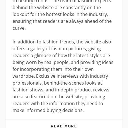
to beauty trends. The team of fashion experts
E
U
behind the website are constantly on the
S
N
2
A
lookout for the hottest looks in the industry,
0
P
ensuring that readers are always ahead of the
1
R
curve.
6
I
N
G
In addition to fashion trends, the website also
A
offers a gallery of fashion pictures, giving
D
A
readers a glimpse of how the latest styles are
?
being worn by real people, and providing ideas
for incorporating them into their own
wardrobe. Exclusive interviews with industry
professionals, behind-the-scenes looks at
fashion shows, and in-depth product reviews
are also featured on the website, providing
readers with the information they need to
make informed buying decisions.
READ MORE
¿