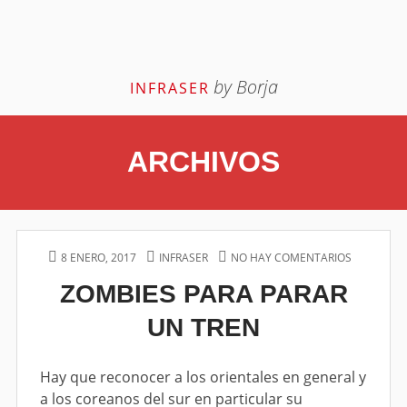
S
by Borja
INFRASER
k
i
p
ARCHIVOS
t
o
c
o
n
P
8 ENERO, 2017
A
INFRASER
NO HAY COMENTARIOS
E
t
O
U
N
e
ZOMBIES PARA PARAR
S
T
Z
T
H
O
n
UN TREN
E
O
M
t
D
R
B
O
I
N
E
Hay que reconocer a los orientales en general y
S
a los coreanos del sur en particular su
P