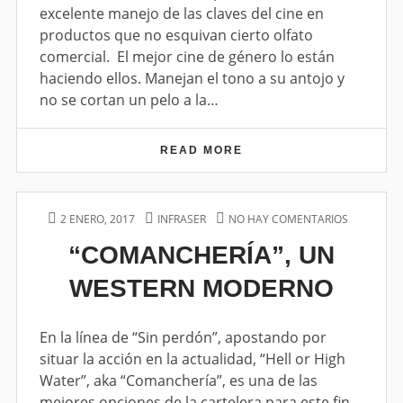
excelente manejo de las claves del cine en
A
R
productos que no esquivan cierto olfato
A
comercial. El mejor cine de género lo están
P
haciendo ellos. Manejan el tono a su antojo y
A
R
no se cortan un pelo a la…
A
R
U
READ MORE
Z
N
O
T
M
R
B
E
I
P
2 ENERO, 2017
A
INFRASER
NO HAY COMENTARIOS
E
N
E
O
U
N
“COMANCHERÍA”, UN
S
S
T
“
P
T
H
C
A
WESTERN MODERNO
E
O
O
R
D
R
M
A
O
A
P
N
N
En la línea de “Sin perdón”, apostando por
A
C
situar la acción en la actualidad, “Hell or High
R
H
Water”, aka “Comanchería”, es una de las
A
E
R
R
mejores opciones de la cartelera para este fin