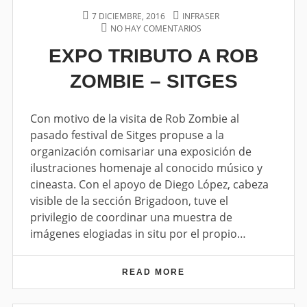
O
P
7 DICIEMBRE, 2016
A
INFRASER
C
O
NO HAY COMENTARIOS
U
E
Ó
S
T
N
M
EXPO TRIBUTO A ROB
T
H
E
I
E
O
X
C
ZOMBIE – SITGES
D
R
P
O
O
N
T
R
Con motivo de la visita de Rob Zombie al
I
pasado festival de Sitges propuse a la
B
organización comisariar una exposición de
U
T
ilustraciones homenaje al conocido músico y
O
cineasta. Con el apoyo de Diego López, cabeza
A
visible de la sección Brigadoon, tuve el
R
O
privilegio de coordinar una muestra de
B
imágenes elogiadas in situ por el propio…
Z
O
M
READ MORE
E
B
X
I
P
E