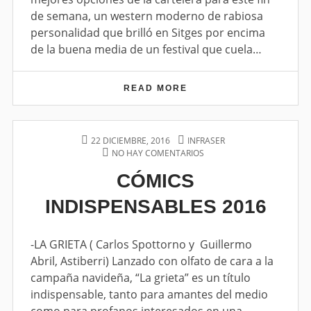
U
Í
de semana, un western moderno de rabiosa
N
A
personalidad que brilló en Sitges por encima
T
”
R
,
de la buena media de un festival que cuela…
E
U
N
N
W
READ MORE
“
E
C
S
O
T
M
E
A
P
22 DICIEMBRE, 2016
A
INFRASER
R
N
O
NO HAY COMENTARIOS
U
E
N
C
S
T
N
M
CÓMICS
H
T
H
C
O
E
E
O
Ó
D
R
INDISPENSABLES 2016
D
R
M
E
Í
O
I
R
A
N
C
N
”
S
-LA GRIETA ( Carlos Spottorno y Guillermo
O
,
I
Abril, Astiberri) Lanzado con olfato de cara a la
U
N
campaña navideña, “La grieta” es un título
N
D
W
I
indispensable, tanto para amantes del medio
E
S