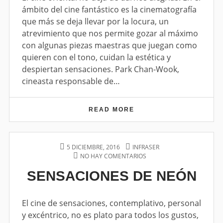
N
N
ámbito del cine fantástico es la cinematografía
C
que más se deja llevar por la locura, un
E
L
atrevimiento que nos permite gozar al máximo
L
con algunas piezas maestras que juegan como
A
quieren con el tono, cuidan la estética y
despiertan sensaciones. Park Chan-Wook,
cineasta responsable de…
READ MORE
L
A
D
O
N
P
5 DICIEMBRE, 2016
A
INFRASER
C
O
NO HAY COMENTARIOS
U
E
E
S
T
N
SENSACIONES DE NEÓN
L
T
H
S
L
E
O
E
A
D
R
N
O
S
El cine de sensaciones, contemplativo, personal
N
A
y excéntrico, no es plato para todos los gustos,
C