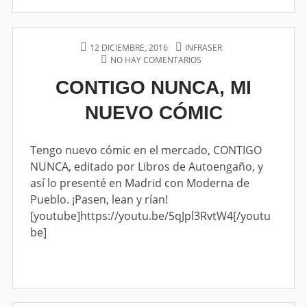
Q
U
I
É
P
12 DICIEMBRE, 2016
A
INFRASER
N
O
NO HAY COMENTARIOS
U
E
E
S
T
N
CONTIGO NUNCA, MI
S
T
H
C
S
E
O
O
O
NUEVO CÓMIC
D
R
N
Y
O
T
U
N
I
N
G
Tengo nuevo cómic en el mercado, CONTIGO
A
O
NUNCA, editado por Libros de Autoengaño, y
P
N
así lo presenté en Madrid con Moderna de
R
U
I
N
Pueblo. ¡Pasen, lean y rían!
N
C
[youtube]https://youtu.be/5qJpl3RvtW4[/youtu
G
A
be]
A
,
D
M
A
I
?
N
U
E
V