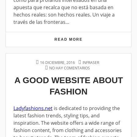
como para profanos interesados en una
S
P
apuesta que recalca que no está basada en
T
E
E
N
hechos reales: son hechos reales. Un viaje a
R
S
través de las fronteras…
N
A
M
B
O
L
READ MORE
C
D
E
Ó
E
S
M
R
2
I
N
0
C
O
P
16 DICIEMBRE, 2016
A
INFRASER
1
S
O
NO HAY COMENTARIOS
U
E
6
I
S
T
N
A GOOD WEBSITE ABOUT
N
T
H
¿
D
E
O
Q
I
FASHION
D
R
U
S
O
I
P
N
É
E
N
Ladyfashions.net
is dedicated to providing the
N
E
latest fashion trends, styling tips, and
S
S
inspiration. The website offers a wide range of
A
S
B
O
fashion content, from clothing and accessories
L
Y